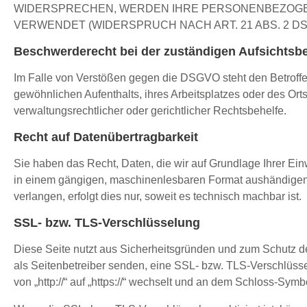
WIDERSPRECHEN, WERDEN IHRE PERSONENBEZOGE
VERWENDET (WIDERSPRUCH NACH ART. 21 ABS. 2 DS
Beschwerde­recht bei der zuständigen Aufsichts­b
Im Falle von Verstößen gegen die DSGVO steht den Betroffe
gewöhnlichen Aufenthalts, ihres Arbeitsplatzes oder des O
verwaltungsrechtlicher oder gerichtlicher Rechtsbehelfe.
Recht auf Daten­übertrag­barkeit
Sie haben das Recht, Daten, die wir auf Grundlage Ihrer Einwi
in einem gängigen, maschinenlesbaren Format aushändigen z
verlangen, erfolgt dies nur, soweit es technisch machbar ist.
SSL- bzw. TLS-Verschlüsselung
Diese Seite nutzt aus Sicherheitsgründen und zum Schutz der
als Seitenbetreiber senden, eine SSL- bzw. TLS-Verschlüss
von „http://“ auf „https://“ wechselt und an dem Schloss-Symbo