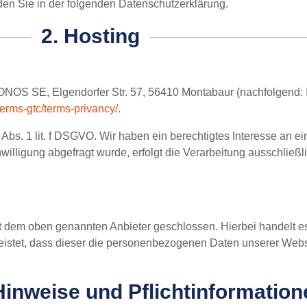
den Sie in der folgenden Datenschutzerklärung.
2. Hosting
IONOS SE, Elgendorfer Str. 57, 56410 Montabaur (nachfolgend:
terms-gtc/terms-privancy/
.
bs. 1 lit. f DSGVO. Wir haben ein berechtigtes Interesse an ei
illigung abgefragt wurde, erfolgt die Verarbeitung ausschließli
it dem oben genannten Anbieter geschlossen. Hierbei handelt e
leistet, dass dieser die personenbezogenen Daten unserer Web
Hinweise und Pflicht­informatio