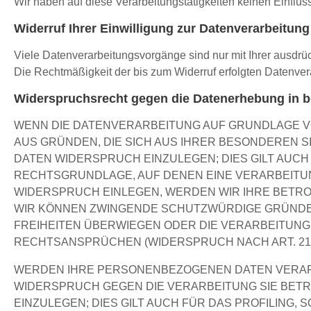
Wir haben auf diese Verarbeitungstätigkeiten keinen Einfluss
Widerruf Ihrer Einwilligung zur Datenverarbeitung
Viele Datenverarbeitungsvorgänge sind nur mit Ihrer ausdrück
Die Rechtmäßigkeit der bis zum Widerruf erfolgten Datenvera
Widerspruchsrecht gegen die Datenerhebung in b
WENN DIE DATENVERARBEITUNG AUF GRUNDLAGE VON A
AUS GRÜNDEN, DIE SICH AUS IHRER BESONDEREN 
DATEN WIDERSPRUCH EINZULEGEN; DIES GILT AUCH 
RECHTSGRUNDLAGE, AUF DENEN EINE VERARBEITU
WIDERSPRUCH EINLEGEN, WERDEN WIR IHRE BETRO
WIR KÖNNEN ZWINGENDE SCHUTZWÜRDIGE GRÜNDE F
FREIHEITEN ÜBERWIEGEN ODER DIE VERARBEITUN
RECHTSANSPRÜCHEN (WIDERSPRUCH NACH ART. 21 A
WERDEN IHRE PERSONENBEZOGENEN DATEN VERARBE
WIDERSPRUCH GEGEN DIE VERARBEITUNG SIE BE
EINZULEGEN; DIES GILT AUCH FÜR DAS PROFILING,