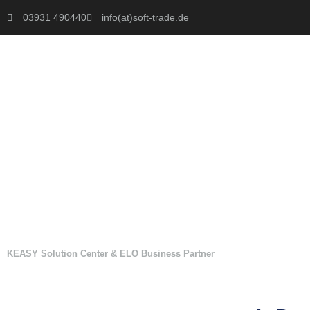
03931 490440
info(at)soft-trade.de
KEASY Solution Center & ELO Business Partner